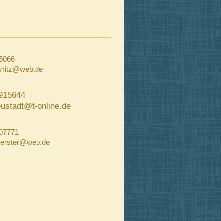
5066
yritz@web.de
915644
eustadt@t-online.de
07771
oerster@web.de